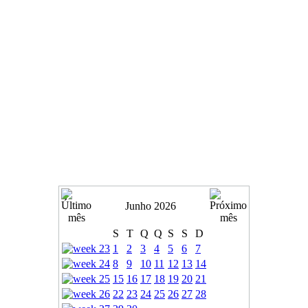
Junho 2026
S
T
Q
Q
S
S
D
1
2
3
4
5
6
7
8
9
10
11
12
13
14
15
16
17
18
19
20
21
22
23
24
25
26
27
28